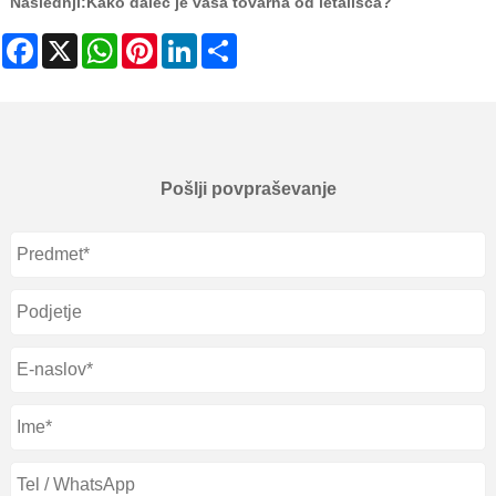
Naslednji:
Kako daleč je vaša tovarna od letališča?
Facebook
X
WhatsApp
Pinterest
LinkedIn
Share
Pošlji povpraševanje