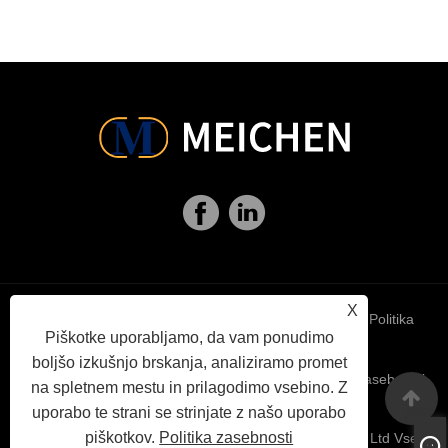
X
Links
Sitemap
RSS
XML
Politika
Piškotke uporabljamo, da vam ponudimo
boljšo izkušnjo brskanja, analiziramo promet
zasebnosti
na spletnem mestu in prilagodimo vsebino. Z
uporabo te strani se strinjate z našo uporabo
piškotkov.
Politika zasebnosti
Avtorske pravice © 2021 Jinan Meichen Packing Co., Ltd Vse