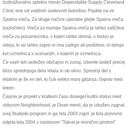
Izobraževalno spletno mesto Dependable Supply Cleveland
Clinic ene od vodilnih svetovnih bolnišnic Pojdite na vir
Spalna vreča, Za druge načine uporabe glejte Spalna vreča
(razločitev). Vreča za mumije Spalna vreča je lahko zaščitna
vreča za posameznika, v kateri lahko drema, v bistvu je
odeja, ki se lahko zapre in ima zadrgo ali podobno, in deluje
kot vzmetnica v scenarijih, v katerih je vzmetnica.
Če vseh teh sedežev običajno ni zunaj, izberite sedež precej
blizu sprednjega dela letala in ob oknu. Sprednji del z
letalom je še en del, ki čuti veliko manj gibanja, čeprav med
letom.
Čeprav je projekt v kratkem času dosegel kultni status med
videzom Neighborhood, je Dean menil, da je izkušen zagnal
svoj študijski program in ga leta 2003 zaprl. je bila ponovno
odprta leta 2004 z naslovom "Tokrat je resnično pristno!"