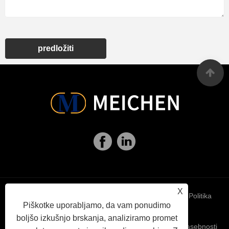
predložiti
X
Links
Sitemap
RSS
XML
Politika
Piškotke uporabljamo, da vam ponudimo
boljšo izkušnjo brskanja, analiziramo promet
zasebnosti