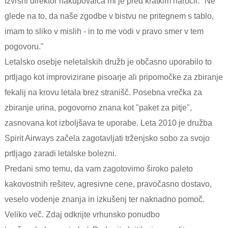
Izvršni direktor nakupovalca mi je pred kratkim naročil: "Ne
glede na to, da naše zgodbe v bistvu ne pritegnem s tablo,
imam to sliko v mislih - in to me vodi v pravo smer v tem
pogovoru."
Letalsko osebje neletalskih družb je občasno uporabilo to
prtljago kot improvizirane pisoarje ali pripomočke za zbiranje
fekalij na krovu letala brez stranišč. Posebna vrečka za
zbiranje urina, pogovorno znana kot "paket za pitje",
zasnovana kot izboljšava te uporabe. Leta 2010 je družba
Spirit Airways začela zagotavljati trženjsko sobo za svojo
prtljago zaradi letalske bolezni.
Predani smo temu, da vam zagotovimo široko paleto
kakovostnih rešitev, agresivne cene, pravočasno dostavo,
veselo vodenje znanja in izkušenj ter naknadno pomoč.
Veliko več. Zdaj odkrijte vrhunsko ponudbo