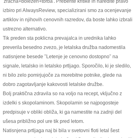
'zračna+bolezen+torba'. Preberite kritike in naredite pravo
izbiro pri AlwaysReview, specializirani smo za ocenjevanje
artiklov in njihovih cenovnih razredov, da boste lahko izbrali
ustrezno alternativo.
Tik preden sta poklicna prevajalca in urednika lahko
preverila besedno zvezo, je letalska družba nadomestila
natisnjene besede "Letenje je cenovno dostopno" na
signale, letalsko in letalsko prtljago. Sporočilo, ki je sledilo,
ni bilo zelo pomirjujoče za morebitne potnike, glede na
dobro zagotavljanje kakovosti letalske družbe.
Bolj praktična zdravila so na voljo na recept, vključno z
izdelki s skopolaminom. Skopolamin se najpogosteje
predpisuje v obliki obliža, ki ga namestite na zadnji del
ušesa približno pol ure tik pred letom.
Natisnjena prtljaga naj bi bila v svetovni floti letal šest