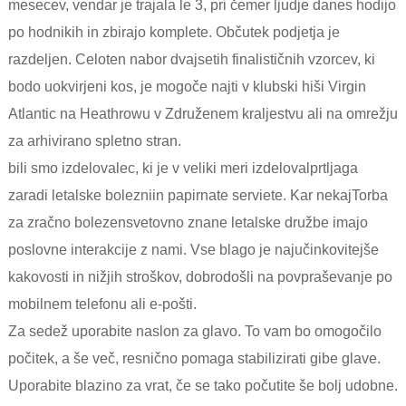
mesecev, vendar je trajala le 3, pri čemer ljudje danes hodijo
po hodnikih in zbirajo komplete. Občutek podjetja je
razdeljen. Celoten nabor dvajsetih finalističnih vzorcev, ki
bodo uokvirjeni kos, je mogoče najti v klubski hiši Virgin
Atlantic na Heathrowu v Združenem kraljestvu ali na omrežju
za arhivirano spletno stran.
bili smo izdelovalec, ki je v veliki meri izdeloval
prtljaga
zaradi letalske bolezni
in papirnate serviete. Kar nekaj
Torba
za zračno bolezen
svetovno znane letalske družbe imajo
poslovne interakcije z nami. Vse blago je najučinkovitejše
kakovosti in nižjih stroškov, dobrodošli na povpraševanje po
mobilnem telefonu ali e-pošti.
Za sedež uporabite naslon za glavo. To vam bo omogočilo
počitek, a še več, resnično pomaga stabilizirati gibe glave.
Uporabite blazino za vrat, če se tako počutite še bolj udobne.