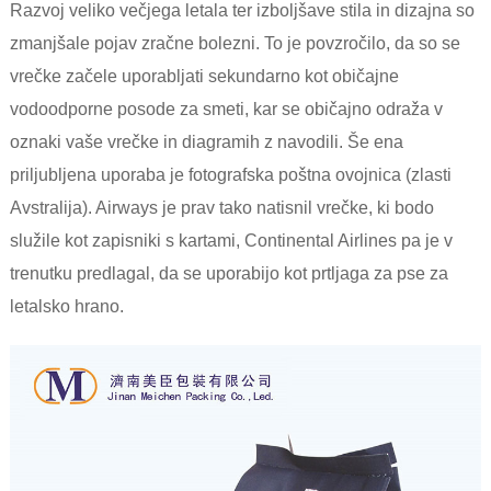
Razvoj veliko večjega letala ter izboljšave stila in dizajna so
zmanjšale pojav zračne bolezni. To je povzročilo, da so se
vrečke začele uporabljati sekundarno kot običajne
vodoodporne posode za smeti, kar se običajno odraža v
oznaki vaše vrečke in diagramih z navodili. Še ena
priljubljena uporaba je fotografska poštna ovojnica (zlasti
Avstralija). Airways je prav tako natisnil vrečke, ki bodo
služile kot zapisniki s kartami, Continental Airlines pa je v
trenutku predlagal, da se uporabijo kot prtljaga za pse za
letalsko hrano.